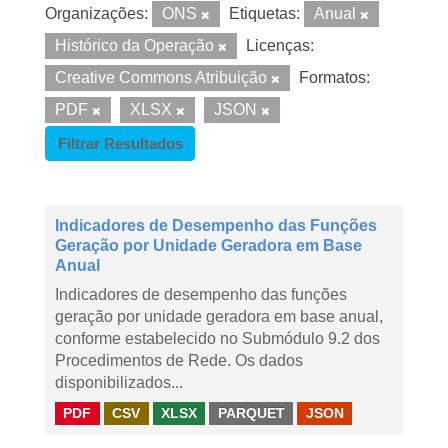
Organizações:
ONS
Etiquetas:
Anual
Histórico da Operação
Licenças:
Creative Commons Atribuição
Formatos:
PDF
XLSX
JSON
Filtrar Resultados
Indicadores de Desempenho das Funções
Geração por Unidade Geradora em Base
Anual
Indicadores de desempenho das funções
geração por unidade geradora em base anual,
conforme estabelecido no Submódulo 9.2 dos
Procedimentos de Rede. Os dados
disponibilizados...
PDF
CSV
XLSX
PARQUET
JSON