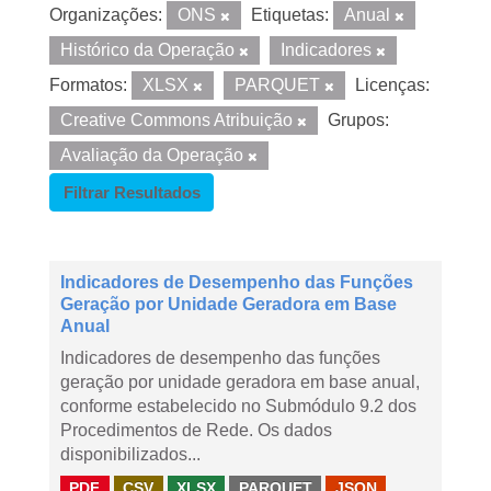
Organizações:
ONS
Etiquetas:
Anual
Histórico da Operação
Indicadores
Formatos:
XLSX
PARQUET
Licenças:
Creative Commons Atribuição
Grupos:
Avaliação da Operação
Filtrar Resultados
Indicadores de Desempenho das Funções
Geração por Unidade Geradora em Base
Anual
Indicadores de desempenho das funções
geração por unidade geradora em base anual,
conforme estabelecido no Submódulo 9.2 dos
Procedimentos de Rede. Os dados
disponibilizados...
PDF
CSV
XLSX
PARQUET
JSON