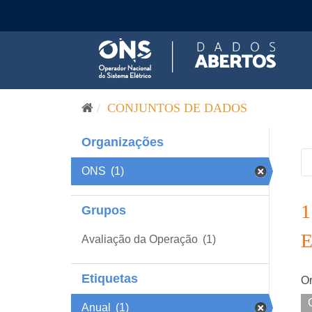
Pular para o conteúdo
CONJUNTOS DE DADOS
Organizações
ONS
(1)
Grupos
Avaliação da Operação
(1)
Etiquetas
Or
Anual
(1)