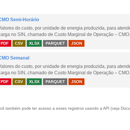
CMO Semi-Horário
Valores do custo, por unidade de energia produzida, para aten
carga no SIN, chamado de Custo Marginal de Operação – CMO.
PDF
CSV
XLSX
PARQUET
JSON
CMO Semanal
Valores do custo, por unidade de energia produzida, para aten
carga no SIN, chamado de Custo Marginal de Operação – CMO. 
PDF
CSV
XLSX
PARQUET
JSON
cê também pode ter acesso a esses registros usando a
API
(veja
Docu