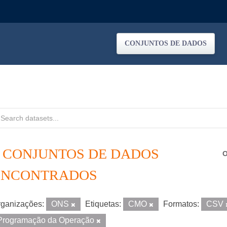
CONJUNTOS DE DADOS
2 CONJUNTOS DE DADOS
O
ENCONTRADOS
ganizações:
ONS
Etiquetas:
CMO
Formatos:
CSV
Programação da Operação