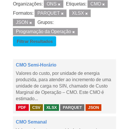
Organizações:
ONS
Etiquetas:
CMO
Formatos:
PARQUET
XLSX
JSON
Grupos:
Programação da Operação
Filtrar Resultados
CMO Semi-Horário
Valores do custo, por unidade de energia
produzida, para atender ao incremento de uma
unidade de carga no SIN, chamado de Custo
Marginal de Operação – CMO. Este CMO é
estimado...
PDF
CSV
XLSX
PARQUET
JSON
CMO Semanal