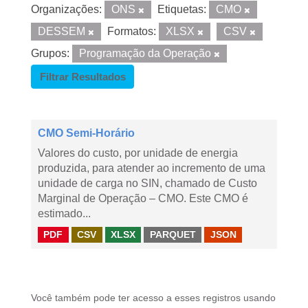
Organizações:
ONS
Etiquetas:
CMO
DESSEM
Formatos:
XLSX
CSV
Grupos:
Programação da Operação
Filtrar Resultados
CMO Semi-Horário
Valores do custo, por unidade de energia
produzida, para atender ao incremento de uma
unidade de carga no SIN, chamado de Custo
Marginal de Operação – CMO. Este CMO é
estimado...
PDF
CSV
XLSX
PARQUET
JSON
Você também pode ter acesso a esses registros usando