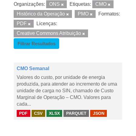
Organizações:
ONS
Etiquetas:
CMO
Histórico da Operação
PMO
Formatos:
PDF
Licenças:
Creative Commons Atribuição
Filtrar Resultados
CMO Semanal
Valores do custo, por unidade de energia
produzida, para atender ao incremento de uma
unidade de carga no SIN, chamado de Custo
Marginal de Operação – CMO. Valores para
cada...
PDF
CSV
XLSX
PARQUET
JSON