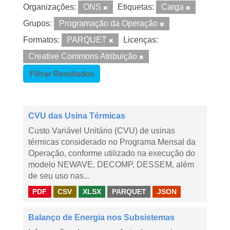
Organizações:
ONS
Etiquetas:
Carga
Grupos:
Programação da Operação
Formatos:
PARQUET
Licenças:
Creative Commons Atribuição
Filtrar Resultados
CVU das Usina Térmicas
Custo Variável Unitário (CVU) de usinas
térmicas considerado no Programa Mensal da
Operação, conforme utilizado na execução do
modelo NEWAVE, DECOMP, DESSEM, além
de seu uso nas...
PDF
CSV
XLSX
PARQUET
JSON
Balanço de Energia nos Subsistemas