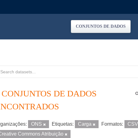
CONJUNTOS DE DADOS
8 CONJUNTOS DE DADOS
O
ENCONTRADOS
ganizações:
ONS
Etiquetas:
Carga
Formatos:
CS
Creative Commons Atribuição