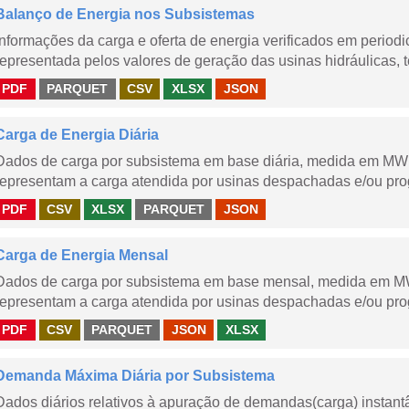
Balanço de Energia nos Subsistemas
Informações da carga e oferta de energia verificados em periodi
representada pelos valores de geração das usinas hidráulicas, té
PDF
PARQUET
CSV
XLSX
JSON
Carga de Energia Diária
Dados de carga por subsistema em base diária, medida em MWm
representam a carga atendida por usinas despachadas e/ou pr
PDF
CSV
XLSX
PARQUET
JSON
Carga de Energia Mensal
Dados de carga por subsistema em base mensal, medida em M
representam a carga atendida por usinas despachadas e/ou pr
PDF
CSV
PARQUET
JSON
XLSX
Demanda Máxima Diária por Subsistema
Dados diários relativos à apuração de demandas(carga) instant