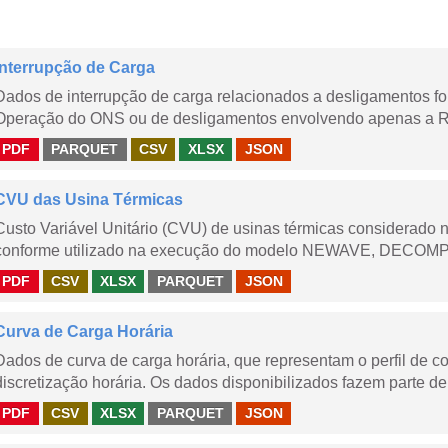
Interrupção de Carga
Dados de interrupção de carga relacionados a desligamentos 
Operação do ONS ou de desligamentos envolvendo apenas a Red
PDF
PARQUET
CSV
XLSX
JSON
CVU das Usina Térmicas
Custo Variável Unitário (CVU) de usinas térmicas considerado
conforme utilizado na execução do modelo NEWAVE, DECOMP,
PDF
CSV
XLSX
PARQUET
JSON
Curva de Carga Horária
Dados de curva de carga horária, que representam o perfil de c
discretização horária. Os dados disponibilizados fazem parte de
PDF
CSV
XLSX
PARQUET
JSON