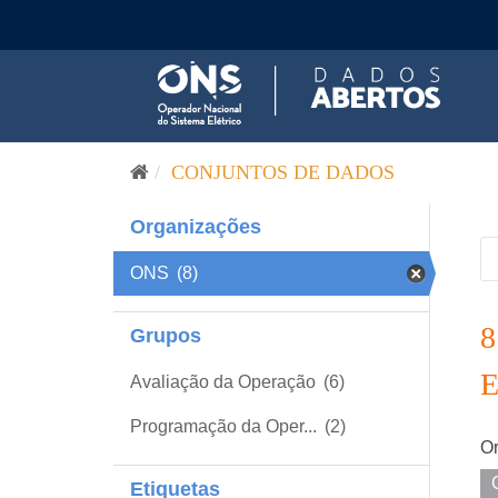
Pular para o conteúdo
CONJUNTOS DE DADOS
Organizações
ONS
(8)
Grupos
Avaliação da Operação
(6)
Programação da Oper...
(2)
Or
Etiquetas