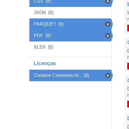
CSV
(8)
JSON
(8)
PARQUET
(8)
PDF
(8)
XLSX
(8)
Licenças
Creative Commons At...
(8)