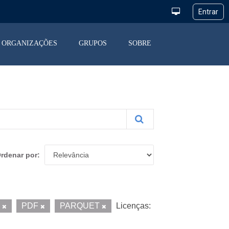
ORGANIZAÇÕES
GRUPOS
SOBRE
rdenar por
V
PDF
PARQUET
Licenças: