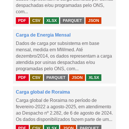
despachadas e/ou programadas pelo ONS,
com...
PDF
CSV
XLSX
PARQUET
JSON
Carga de Energia Mensal
Dados de carga por subsistema em base
mensal, medida em MWmed. Até
dezembro/2014, os dados representam a carga
atendida por usinas despachadas e/ou
programadas pelo ONS, com...
PDF
CSV
PARQUET
JSON
XLSX
Carga global de Roraima
Carga global de Roraima no período de
fevereiro-2022 a agosto-2025, em atendimento
ao Despacho nº 2.282, de 6 de agosto de 2024.
Os dados disponibilizados fazem parte de um...
PDF
CSV
XLSX
JSON
PARQUET