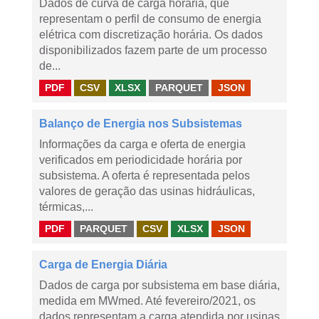
Dados de curva de carga horária, que
representam o perfil de consumo de energia
elétrica com discretização horária. Os dados
disponibilizados fazem parte de um processo
de...
PDF
CSV
XLSX
PARQUET
JSON
Balanço de Energia nos Subsistemas
Informações da carga e oferta de energia
verificados em periodicidade horária por
subsistema. A oferta é representada pelos
valores de geração das usinas hidráulicas,
térmicas,...
PDF
PARQUET
CSV
XLSX
JSON
Carga de Energia Diária
Dados de carga por subsistema em base diária,
medida em MWmed. Até fevereiro/2021, os
dados representam a carga atendida por usinas