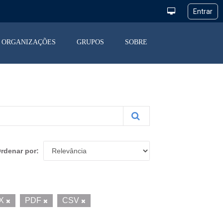
ORGANIZAÇÕES
GRUPOS
SOBRE
rdenar por
SX
PDF
CSV