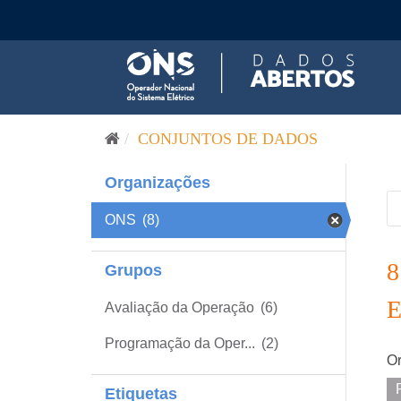
Pular para o conteúdo
CONJUNTOS DE DADOS
Organizações
ONS
(8)
Grupos
Avaliação da Operação
(6)
Programação da Oper...
(2)
Or
Etiquetas