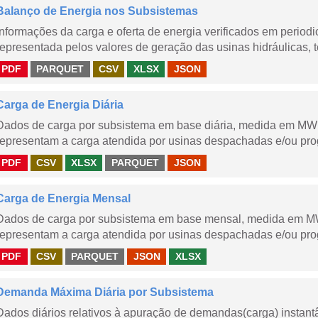
Balanço de Energia nos Subsistemas
Informações da carga e oferta de energia verificados em periodi
representada pelos valores de geração das usinas hidráulicas, té
PDF
PARQUET
CSV
XLSX
JSON
Carga de Energia Diária
Dados de carga por subsistema em base diária, medida em MWm
representam a carga atendida por usinas despachadas e/ou pr
PDF
CSV
XLSX
PARQUET
JSON
Carga de Energia Mensal
Dados de carga por subsistema em base mensal, medida em M
representam a carga atendida por usinas despachadas e/ou pr
PDF
CSV
PARQUET
JSON
XLSX
Demanda Máxima Diária por Subsistema
Dados diários relativos à apuração de demandas(carga) instant