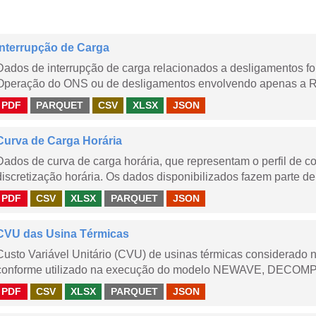
Interrupção de Carga
Dados de interrupção de carga relacionados a desligamentos 
Operação do ONS ou de desligamentos envolvendo apenas a Red
PDF
PARQUET
CSV
XLSX
JSON
Curva de Carga Horária
Dados de curva de carga horária, que representam o perfil de c
discretização horária. Os dados disponibilizados fazem parte de
PDF
CSV
XLSX
PARQUET
JSON
CVU das Usina Térmicas
Custo Variável Unitário (CVU) de usinas térmicas considerado
conforme utilizado na execução do modelo NEWAVE, DECOMP,
PDF
CSV
XLSX
PARQUET
JSON