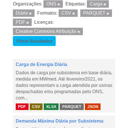
Organizações:
ONS
Etiquetas:
Carga
Diário
Formatos:
CSV
PARQUET
PDF
Licenças:
Creative Commons Atribuição
Filtrar Resultados
Carga de Energia Diária
Dados de carga por subsistema em base diária,
medida em MWmed. Até fevereiro/2021, os
dados representam a carga atendida por usinas
despachadas e/ou programadas pelo ONS,
com...
PDF
CSV
XLSX
PARQUET
JSON
Demanda Máxima Diária por Subsistema