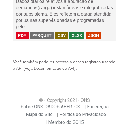
Dados diários relativos à apuração de
demandas(carga) instantâneas e integralizadas
por subsistema. Eles refletem a carga atendida
por usinas supervisionadas e programadas
pelo...
PDF
PARQUET
CSV
XLSX
JSON
Você também pode ter acesso a esses registros usando
a
API
(veja
Documentação da API
).
© - Copyright
2021
- ONS
Sobre ONS DADOS ABERTOS
Endereços
Mapa do Site
Politica de Privacidade
Membro do GO15