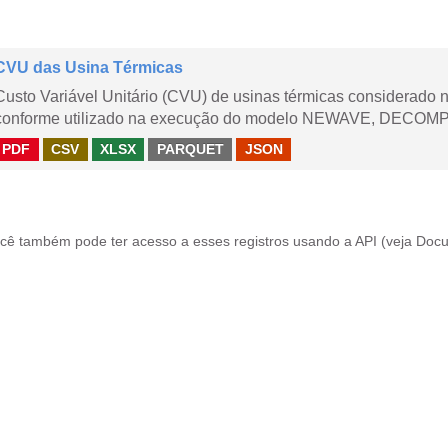
CVU das Usina Térmicas
Custo Variável Unitário (CVU) de usinas térmicas considerado
conforme utilizado na execução do modelo NEWAVE, DECOMP,
PDF
CSV
XLSX
PARQUET
JSON
cê também pode ter acesso a esses registros usando a
API
(veja
Docu