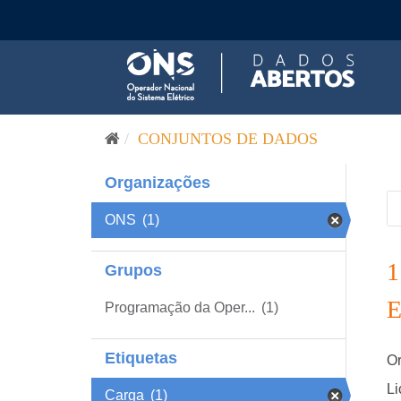
Pular para o conteúdo
CONJUNTOS DE DADOS
Organizações
ONS
(1)
Grupos
Programação da Oper...
(1)
Etiquetas
Or
Li
Carga
(1)