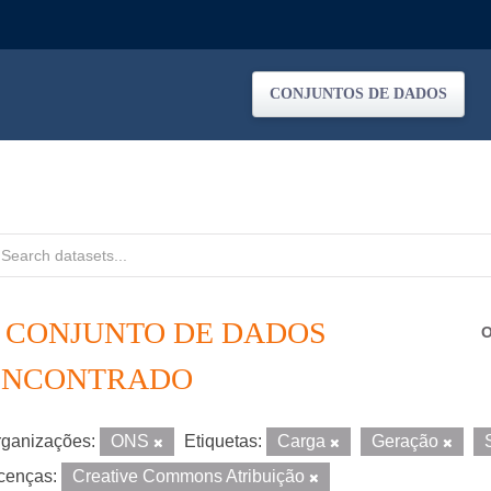
CONJUNTOS DE DADOS
1 CONJUNTO DE DADOS
O
ENCONTRADO
ganizações:
ONS
Etiquetas:
Carga
Geração
cenças:
Creative Commons Atribuição