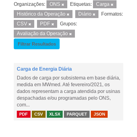
Organizações:
ONS
Etiquetas:
Carga
Histórico da Operação
Diário
Formatos:
CSV
PDF
Grupos:
Avaliação da Operação
Filtrar Resultados
Carga de Energia Diária
Dados de carga por subsistema em base diária,
medida em MWmed. Até fevereiro/2021, os
dados representam a carga atendida por usinas
despachadas e/ou programadas pelo ONS,
com...
PDF
CSV
XLSX
PARQUET
JSON