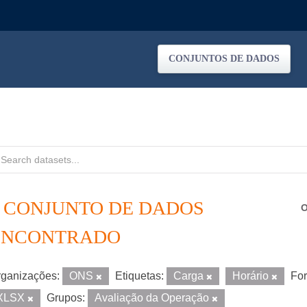
CONJUNTOS DE DADOS
1 CONJUNTO DE DADOS
O
ENCONTRADO
ganizações:
ONS
Etiquetas:
Carga
Horário
For
XLSX
Grupos:
Avaliação da Operação