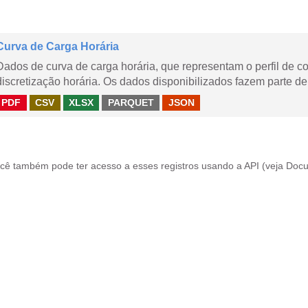
Curva de Carga Horária
Dados de curva de carga horária, que representam o perfil de c
discretização horária. Os dados disponibilizados fazem parte de
PDF
CSV
XLSX
PARQUET
JSON
cê também pode ter acesso a esses registros usando a
API
(veja
Docu