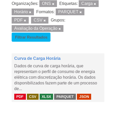
Organizações:
ONS
Etiquetas:
Carga
Horário
Formatos:
PARQUET
PDF
CSV
Grupos:
Avaliação da Operação
Filtrar Resultados
Curva de Carga Horária
Dados de curva de carga horária, que
representam o perfil de consumo de energia
elétrica com discretização horária. Os dados
disponibilizados fazem parte de um processo
de...
PDF
CSV
XLSX
PARQUET
JSON