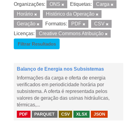
Organizações:
ONS
Etiquetas:
Carga
Horário
Histórico da Operação
Geração
Formatos:
PDF
CSV
Licenças:
Creative Commons Atribuição
Filtrar Resultados
Balanço de Energia nos Subsistemas
Informações da carga e oferta de energia
verificados em periodicidade horária por
subsistema. A oferta é representada pelos
valores de geração das usinas hidráulicas,
térmicas,...
PDF
PARQUET
CSV
XLSX
JSON