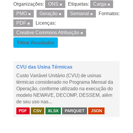
Organizações:
ONS
Etiquetas:
Carga
PMO
Geração
Semanal
Formatos:
PDF
Licenças:
Creative Commons Atribuição
Filtrar Resultados
CVU das Usina Térmicas
Custo Variável Unitário (CVU) de usinas
térmicas considerado no Programa Mensal da
Operação, conforme utilizado na execução do
modelo NEWAVE, DECOMP, DESSEM, além
de seu uso nas...
PDF
CSV
XLSX
PARQUET
JSON