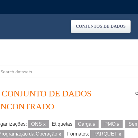
CONJUNTOS DE DADOS
1 CONJUNTO DE DADOS
O
ENCONTRADO
ganizações:
ONS
Etiquetas:
Carga
PMO
Sem
Programação da Operação
Formatos:
PARQUET