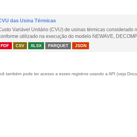
CVU das Usina Térmicas
Custo Variável Unitário (CVU) de usinas térmicas considerado
conforme utilizado na execução do modelo NEWAVE, DECOMP,
PDF
CSV
XLSX
PARQUET
JSON
cê também pode ter acesso a esses registros usando a
API
(veja
Docu