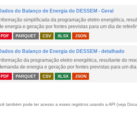
Dados do Balanço de Energia do DESSEM - Geral
Informação simplificada da programação eletro energética, r
de energia e geração por fontes previstas para um dia de referên
PDF
PARQUET
CSV
XLSX
JSON
Dados do Balanço de Energia do DESSEM - detalhado
Informação da programação eletro energética, resultante do m
demanda de energia e geração por fontes previstas para um dia 
PDF
PARQUET
CSV
XLSX
JSON
cê também pode ter acesso a esses registros usando a
API
(veja
Docu