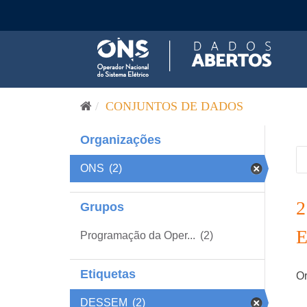
Pular para o conteúdo
CONJUNTOS DE DADOS
Organizações
ONS
(2)
Grupos
Programação da Oper...
(2)
Etiquetas
Or
DESSEM
(2)