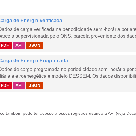
Carga de Energia Verificada
Dados de carga verificada na periodicidade semi-horária por á
parcela supervisionada pelo ONS, parcela proveniente dos dad
PDF
API
JSON
Carga de Energia Programada
Dados de carga programada na periodicidade semi-horária por 
diária eletroenergética e modelo DESSEM. Os dados disponibili
PDF
API
JSON
cê também pode ter acesso a esses registros usando a
API
(veja
Docu