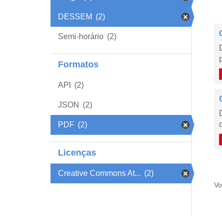
DESSEM
(2)
Semi-horário
(2)
Formatos
API
(2)
JSON
(2)
PDF
(2)
Licenças
Creative Commons At...
(2)
Vo