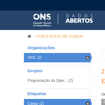
Pular para o conteúdo
CONJUNTOS DE DADOS
Organizações
ONS
(2)
Grupos
Programação da Oper...
(2)
Etiquetas
Or
Carga
(2)