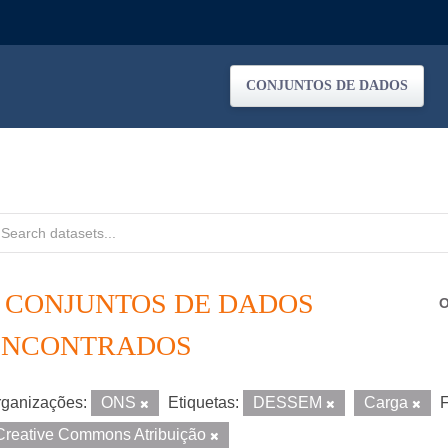
CONJUNTOS DE DADOS
2 CONJUNTOS DE DADOS
O
ENCONTRADOS
ganizações:
ONS
Etiquetas:
DESSEM
Carga
F
Creative Commons Atribuição