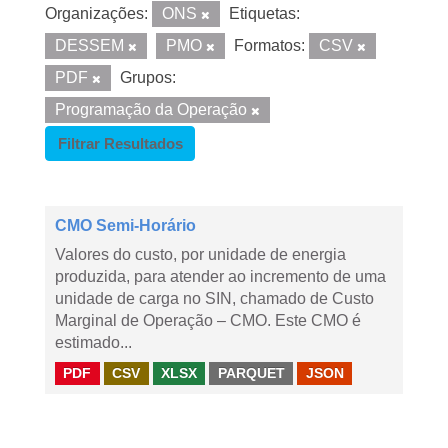
Organizações:
ONS
Etiquetas:
DESSEM
PMO
Formatos:
CSV
PDF
Grupos:
Programação da Operação
Filtrar Resultados
CMO Semi-Horário
Valores do custo, por unidade de energia
produzida, para atender ao incremento de uma
unidade de carga no SIN, chamado de Custo
Marginal de Operação – CMO. Este CMO é
estimado...
PDF
CSV
XLSX
PARQUET
JSON