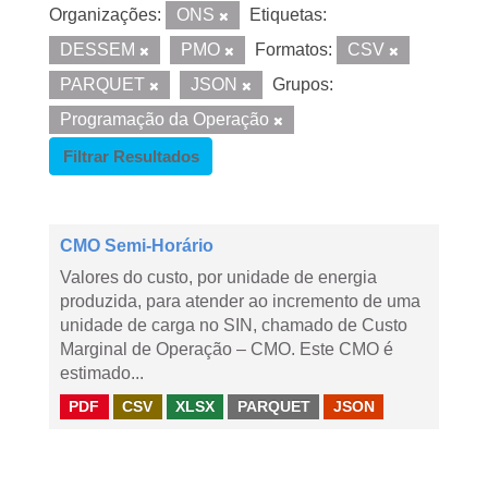
Organizações:
ONS
Etiquetas:
DESSEM
PMO
Formatos:
CSV
PARQUET
JSON
Grupos:
Programação da Operação
Filtrar Resultados
CMO Semi-Horário
Valores do custo, por unidade de energia
produzida, para atender ao incremento de uma
unidade de carga no SIN, chamado de Custo
Marginal de Operação – CMO. Este CMO é
estimado...
PDF
CSV
XLSX
PARQUET
JSON