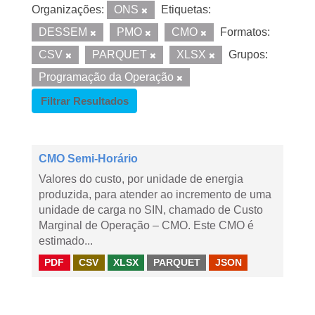
Organizações:
ONS
Etiquetas:
DESSEM
PMO
CMO
Formatos:
CSV
PARQUET
XLSX
Grupos:
Programação da Operação
Filtrar Resultados
CMO Semi-Horário
Valores do custo, por unidade de energia
produzida, para atender ao incremento de uma
unidade de carga no SIN, chamado de Custo
Marginal de Operação – CMO. Este CMO é
estimado...
PDF
CSV
XLSX
PARQUET
JSON