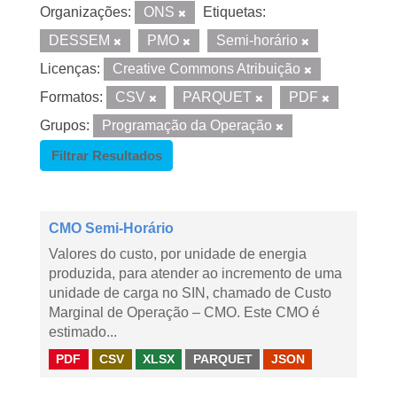
Organizações:
ONS
Etiquetas:
DESSEM
PMO
Semi-horário
Licenças:
Creative Commons Atribuição
Formatos:
CSV
PARQUET
PDF
Grupos:
Programação da Operação
Filtrar Resultados
CMO Semi-Horário
Valores do custo, por unidade de energia
produzida, para atender ao incremento de uma
unidade de carga no SIN, chamado de Custo
Marginal de Operação – CMO. Este CMO é
estimado...
PDF
CSV
XLSX
PARQUET
JSON