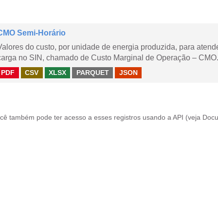
CMO Semi-Horário
Valores do custo, por unidade de energia produzida, para aten
carga no SIN, chamado de Custo Marginal de Operação – CMO.
PDF
CSV
XLSX
PARQUET
JSON
cê também pode ter acesso a esses registros usando a
API
(veja
Docu