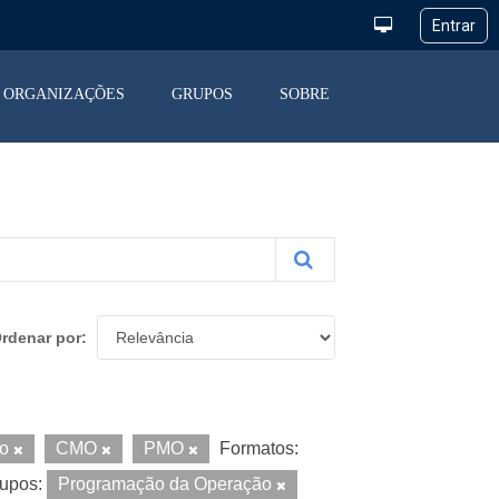
ORGANIZAÇÕES
GRUPOS
SOBRE
rdenar por
io
CMO
PMO
Formatos:
upos:
Programação da Operação