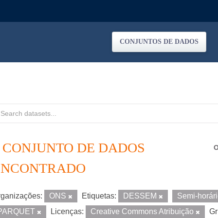
CONJUNTOS DE DADOS
1 CONJUNTO DE DADOS
O
ENCONTRADO
ganizações:
ONS
Etiquetas:
DESSEM
Semi-horár
PARQUET
Licenças:
Creative Commons Atribuição
Gr