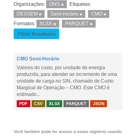
Organizações:
ONS
Etiquetas:
DESSEM
Semi-horário
CMO
Formatos:
XLSX
PARQUET
Filtrar Resultados
CMO Semi-Horário
Valores do custo, por unidade de energia
produzida, para atender ao incremento de uma
unidade de carga no SIN, chamado de Custo
Marginal de Operação – CMO. Este CMO é
estimado...
PDF
CSV
XLSX
PARQUET
JSON
Você também pode ter acesso a esses registros usando