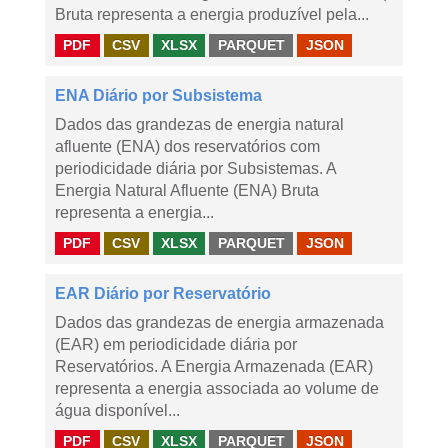
Bruta representa a energia produzível pela...
PDF
CSV
XLSX
PARQUET
JSON
ENA Diário por Subsistema
Dados das grandezas de energia natural
afluente (ENA) dos reservatórios com
periodicidade diária por Subsistemas. A
Energia Natural Afluente (ENA) Bruta
representa a energia...
PDF
CSV
XLSX
PARQUET
JSON
EAR Diário por Reservatório
Dados das grandezas de energia armazenada
(EAR) em periodicidade diária por
Reservatórios. A Energia Armazenada (EAR)
representa a energia associada ao volume de
água disponível...
PDF
CSV
XLSX
PARQUET
JSON