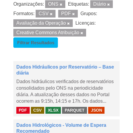
Organizações:
ONS
Etiquetas:
Diário
Formatos:
CSV
PDF
Grupos:
Avaliação da Operação
Licenças:
Creative Commons Atribuição
Filtrar Resultados
Dados Hidráulicos por Reservatório – Base
diária
Dados hidráulicos verificados de reservatórios
consolidados pelo ONS na periodicidade
diária. A atualização desses dados no Portal
ocorrem as 9:15h, 14:15 e 17h. Os dados...
PDF
CSV
XLSX
PARQUET
JSON
Dados Hidrológicos - Volume de Espera
Recomendado