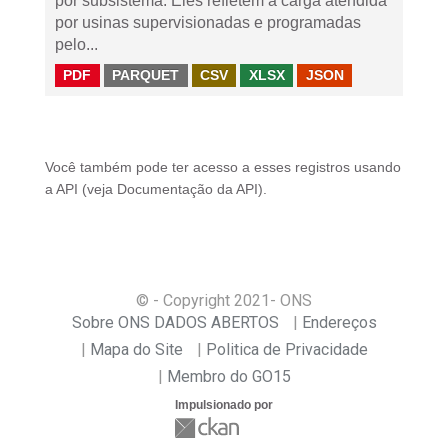
por subsistema. Eles refletem a carga atendida
por usinas supervisionadas e programadas
pelo...
PDF
PARQUET
CSV
XLSX
JSON
Você também pode ter acesso a esses registros usando
a
API
(veja
Documentação da API
).
© - Copyright
2021
- ONS
Sobre ONS DADOS ABERTOS
Endereços
Mapa do Site
Politica de Privacidade
Membro do GO15
Impulsionado por