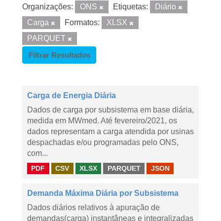
Organizações:
ONS
Etiquetas:
Diário
Carga
Formatos:
XLSX
PARQUET
Filtrar Resultados
Carga de Energia Diária
Dados de carga por subsistema em base diária,
medida em MWmed. Até fevereiro/2021, os
dados representam a carga atendida por usinas
despachadas e/ou programadas pelo ONS,
com...
PDF
CSV
XLSX
PARQUET
JSON
Demanda Máxima Diária por Subsistema
Dados diários relativos à apuração de
demandas(carga) instantâneas e integralizadas