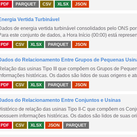
PDF
PARQUET
CSV
XLSX
JSON
Energia Vertida Turbinável
Dados de energia vertida turbinável consolidados pelo ONS por 
Para este conjunto de dados, a Hora Início (00:00) está represen
PDF
CSV
XLSX
PARQUET
JSON
Dados do Relacionamento Entre Grupos de Pequenas Usin
Relação das usinas Tipo III que compõem os Grupos de Peque
informações históricas. Os dados são lidos de suas origens e at
PDF
CSV
XLSX
PARQUET
JSON
Dados do Relacionamento Entre Conjuntos e Usinas
Histórico de relação das usinas Tipo II-C que compõem os Con
possuem informações históricas. Os dados são lidos de suas ori
PDF
CSV
XLSX
JSON
PARQUET