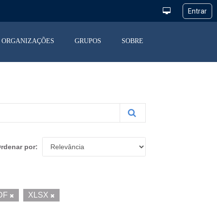
ORGANIZAÇÕES
GRUPOS
SOBRE
rdenar por
DF
XLSX