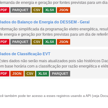
demanda de energia e geração por fontes previstas para um dia 
PDF
PARQUET
CSV
XLSX
JSON
Dados do Balanço de Energia do DESSEM - Geral
Informação simplificada da programação eletro energética, r
de energia e geração por fontes previstas para um dia de referên
PDF
PARQUET
CSV
XLSX
JSON
Dados de Classificação EVT
Estes dados não serão mais atualizados pois são históricos Da
em base horária com a classificação por razão energética e elétr
PDF
JSON
CSV
XLSX
PARQUET
cê também pode ter acesso a esses registros usando a
API
(veja
Docu