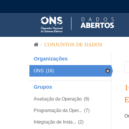
Pular para o conteúdo
CONJUNTOS DE DADOS
Organizações
ONS
(16)
Grupos
Avaliação da Operação
(9)
Programação da Oper...
(7)
Or
Integração de Insta...
(2)