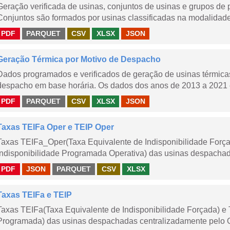
Geração verificada de usinas, conjuntos de usinas e grupos de
Conjuntos são formados por usinas classificadas na modalidade T
PDF
PARQUET
CSV
XLSX
JSON
Geração Térmica por Motivo de Despacho
Dados programados e verificados de geração de usinas térmic
despacho em base horária. Os dados dos anos de 2013 a 2021 e
PDF
PARQUET
CSV
XLSX
JSON
Taxas TEIFa Oper e TEIP Oper
Taxas TEIFa_Oper(Taxa Equivalente de Indisponibilidade Forç
Indisponibilidade Programada Operativa) das usinas despachad
PDF
JSON
PARQUET
CSV
XLSX
Taxas TEIFa e TEIP
Taxas TEIFa(Taxa Equivalente de Indisponibilidade Forçada) e 
Programada) das usinas despachadas centralizadamente pelo ONS