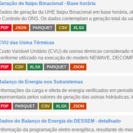
Geração de Itaipu Binacional - Base horária
Dados de geração da UHE Itaipu Binacional em base horária, ob
e Controle do ONS. Os dados contemplam a geração total da usi
PDF
JSON
PARQUET
CSV
XLSX
CVU das Usina Térmicas
Custo Variável Unitário (CVU) de usinas térmicas considerado
conforme utilizado na execução do modelo NEWAVE, DECOMP,
PDF
CSV
XLSX
PARQUET
JSON
Balanço de Energia nos Subsistemas
Informações da carga e oferta de energia verificados em periodi
representada pelos valores de geração das usinas hidráulicas, té
PDF
PARQUET
CSV
XLSX
JSON
Dados do Balanço de Energia do DESSEM - detalhado
Informação da programação eletro energética, resultante do m