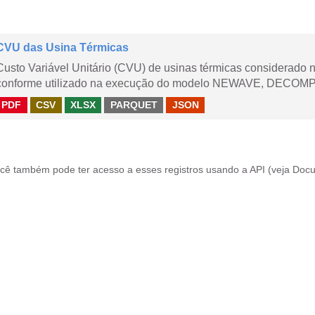
CVU das Usina Térmicas
Custo Variável Unitário (CVU) de usinas térmicas considerado
conforme utilizado na execução do modelo NEWAVE, DECOMP,
PDF
CSV
XLSX
PARQUET
JSON
cê também pode ter acesso a esses registros usando a
API
(veja
Docu