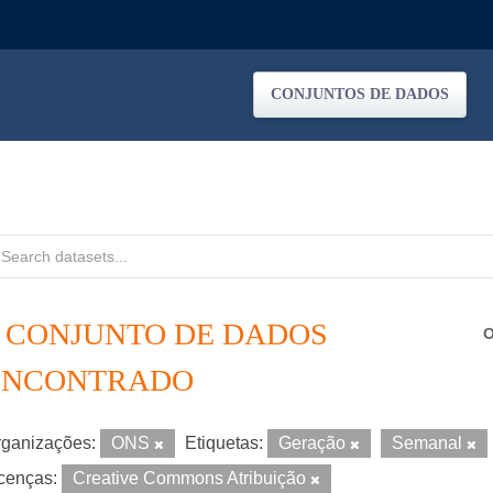
CONJUNTOS DE DADOS
1 CONJUNTO DE DADOS
O
ENCONTRADO
ganizações:
ONS
Etiquetas:
Geração
Semanal
cenças:
Creative Commons Atribuição