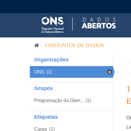
Pular para o conteúdo
CONJUNTOS DE DADOS
Organizações
ONS
(1)
Grupos
Programação da Oper...
(1)
Etiquetas
Or
Li
Carga
(1)