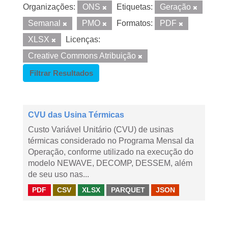
Organizações:
ONS
Etiquetas:
Geração
Semanal
PMO
Formatos:
PDF
XLSX
Licenças:
Creative Commons Atribuição
Filtrar Resultados
CVU das Usina Térmicas
Custo Variável Unitário (CVU) de usinas
térmicas considerado no Programa Mensal da
Operação, conforme utilizado na execução do
modelo NEWAVE, DECOMP, DESSEM, além
de seu uso nas...
PDF
CSV
XLSX
PARQUET
JSON