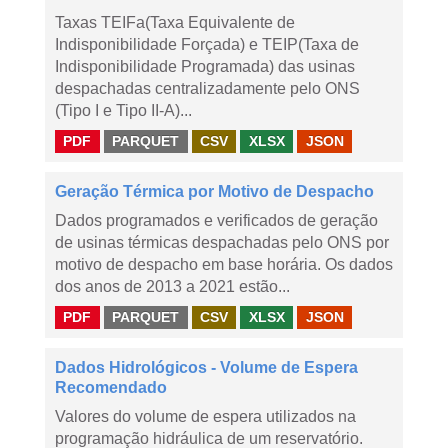
Taxas TEIFa(Taxa Equivalente de
Indisponibilidade Forçada) e TEIP(Taxa de
Indisponibilidade Programada) das usinas
despachadas centralizadamente pelo ONS
(Tipo I e Tipo II-A)...
PDF
PARQUET
CSV
XLSX
JSON
Geração Térmica por Motivo de Despacho
Dados programados e verificados de geração
de usinas térmicas despachadas pelo ONS por
motivo de despacho em base horária. Os dados
dos anos de 2013 a 2021 estão...
PDF
PARQUET
CSV
XLSX
JSON
Dados Hidrológicos - Volume de Espera
Recomendado
Valores do volume de espera utilizados na
programação hidráulica de um reservatório.