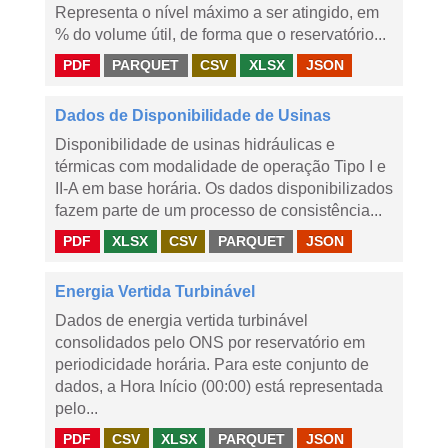
Representa o nível máximo a ser atingido, em
% do volume útil, de forma que o reservatório...
PDF
PARQUET
CSV
XLSX
JSON
Dados de Disponibilidade de Usinas
Disponibilidade de usinas hidráulicas e
térmicas com modalidade de operação Tipo I e
II-A em base horária. Os dados disponibilizados
fazem parte de um processo de consistência...
PDF
XLSX
CSV
PARQUET
JSON
Energia Vertida Turbinável
Dados de energia vertida turbinável
consolidados pelo ONS por reservatório em
periodicidade horária. Para este conjunto de
dados, a Hora Início (00:00) está representada
pelo...
PDF
CSV
XLSX
PARQUET
JSON