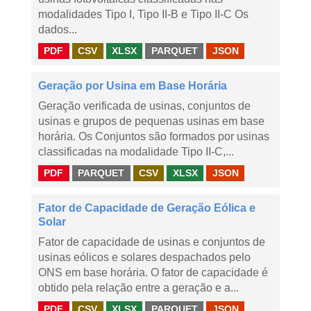
modalidades Tipo I, Tipo II-B e Tipo II-C Os
dados...
PDF
CSV
XLSX
PARQUET
JSON
Geração por Usina em Base Horária
Geração verificada de usinas, conjuntos de
usinas e grupos de pequenas usinas em base
horária. Os Conjuntos são formados por usinas
classificadas na modalidade Tipo II-C,...
PDF
PARQUET
CSV
XLSX
JSON
Fator de Capacidade de Geração Eólica e
Solar
Fator de capacidade de usinas e conjuntos de
usinas eólicos e solares despachados pelo
ONS em base horária. O fator de capacidade é
obtido pela relação entre a geração e a...
PDF
CSV
XLSX
PARQUET
JSON