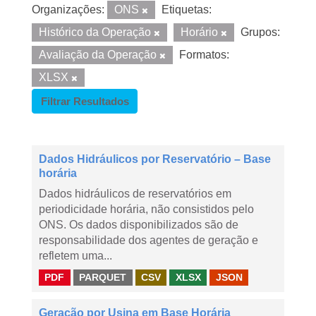
Organizações:
ONS
Etiquetas:
Histórico da Operação
Horário
Grupos:
Avaliação da Operação
Formatos:
XLSX
Filtrar Resultados
Dados Hidráulicos por Reservatório – Base
horária
Dados hidráulicos de reservatórios em
periodicidade horária, não consistidos pelo
ONS. Os dados disponibilizados são de
responsabilidade dos agentes de geração e
refletem uma...
PDF
PARQUET
CSV
XLSX
JSON
Geração por Usina em Base Horária