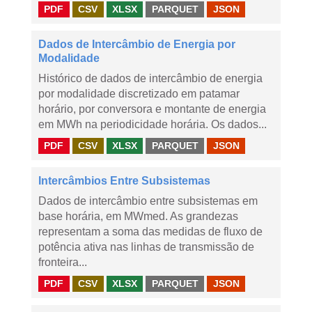
PDF
CSV
XLSX
PARQUET
JSON
Dados de Intercâmbio de Energia por
Modalidade
Histórico de dados de intercâmbio de energia
por modalidade discretizado em patamar
horário, por conversora e montante de energia
em MWh na periodicidade horária. Os dados...
PDF
CSV
XLSX
PARQUET
JSON
Intercâmbios Entre Subsistemas
Dados de intercâmbio entre subsistemas em
base horária, em MWmed. As grandezas
representam a soma das medidas de fluxo de
potência ativa nas linhas de transmissão de
fronteira...
PDF
CSV
XLSX
PARQUET
JSON