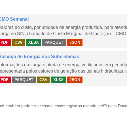
CMO Semanal
Valores do custo, por unidade de energia produzida, para aten
carga no SIN, chamado de Custo Marginal de Operação – CMO. 
PDF
CSV
XLSX
PARQUET
JSON
Balanço de Energia nos Subsistemas
Informações da carga e oferta de energia verificados em periodi
representada pelos valores de geração das usinas hidráulicas, té
PDF
PARQUET
CSV
XLSX
JSON
cê também pode ter acesso a esses registros usando a
API
(veja
Docu