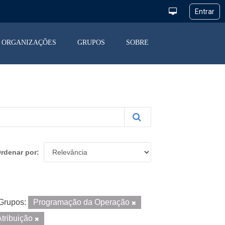
ORGANIZAÇÕES
GRUPOS
SOBRE
rdenar por
Grupos:
Programação da Operação
tribuição