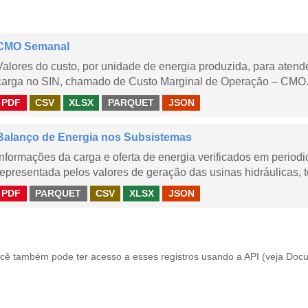
CMO Semanal
Valores do custo, por unidade de energia produzida, para aten
carga no SIN, chamado de Custo Marginal de Operação – CMO. 
PDF
CSV
XLSX
PARQUET
JSON
Balanço de Energia nos Subsistemas
Informações da carga e oferta de energia verificados em periodi
representada pelos valores de geração das usinas hidráulicas, té
PDF
PARQUET
CSV
XLSX
JSON
cê também pode ter acesso a esses registros usando a
API
(veja
Docu