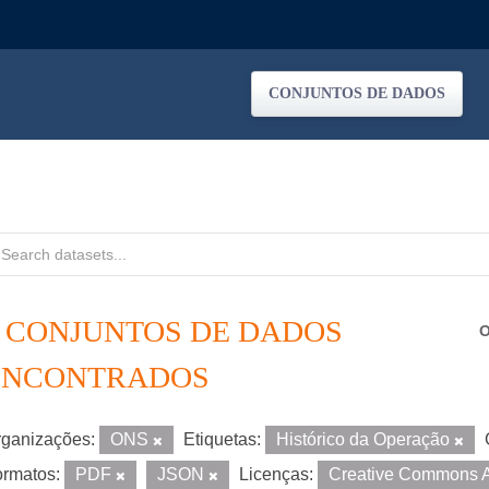
CONJUNTOS DE DADOS
2 CONJUNTOS DE DADOS
O
ENCONTRADOS
ganizações:
ONS
Etiquetas:
Histórico da Operação
rmatos:
PDF
JSON
Licenças:
Creative Commons A