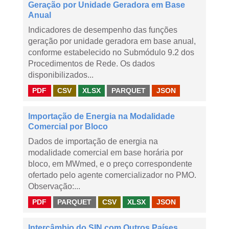
Geração por Unidade Geradora em Base
Anual
Indicadores de desempenho das funções
geração por unidade geradora em base anual,
conforme estabelecido no Submódulo 9.2 dos
Procedimentos de Rede. Os dados
disponibilizados...
PDF
CSV
XLSX
PARQUET
JSON
Importação de Energia na Modalidade
Comercial por Bloco
Dados de importação de energia na
modalidade comercial em base horária por
bloco, em MWmed, e o preço correspondente
ofertado pelo agente comercializador no PMO.
Observação:...
PDF
PARQUET
CSV
XLSX
JSON
Intercâmbio do SIN com Outros Países