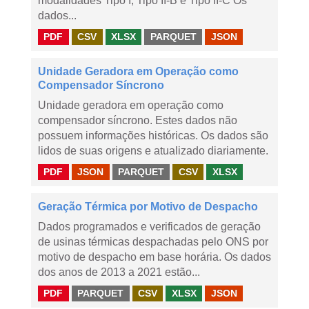
modalidades Tipo I, Tipo II-B e Tipo II-C Os
dados...
PDF
CSV
XLSX
PARQUET
JSON
Unidade Geradora em Operação como
Compensador Síncrono
Unidade geradora em operação como
compensador síncrono. Estes dados não
possuem informações históricas. Os dados são
lidos de suas origens e atualizado diariamente.
PDF
JSON
PARQUET
CSV
XLSX
Geração Térmica por Motivo de Despacho
Dados programados e verificados de geração
de usinas térmicas despachadas pelo ONS por
motivo de despacho em base horária. Os dados
dos anos de 2013 a 2021 estão...
PDF
PARQUET
CSV
XLSX
JSON