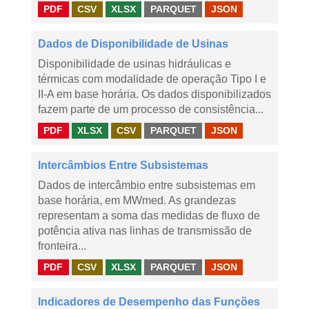
PDF
CSV
XLSX
PARQUET
JSON
Dados de Disponibilidade de Usinas
Disponibilidade de usinas hidráulicas e
térmicas com modalidade de operação Tipo I e
II-A em base horária. Os dados disponibilizados
fazem parte de um processo de consistência...
PDF
XLSX
CSV
PARQUET
JSON
Intercâmbios Entre Subsistemas
Dados de intercâmbio entre subsistemas em
base horária, em MWmed. As grandezas
representam a soma das medidas de fluxo de
potência ativa nas linhas de transmissão de
fronteira...
PDF
CSV
XLSX
PARQUET
JSON
Indicadores de Desempenho das Funções