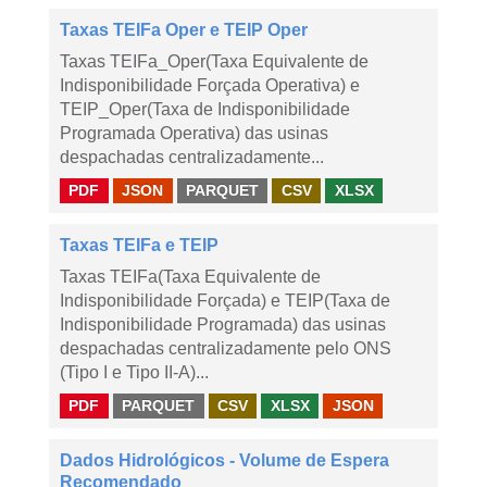
Taxas TEIFa Oper e TEIP Oper
Taxas TEIFa_Oper(Taxa Equivalente de
Indisponibilidade Forçada Operativa) e
TEIP_Oper(Taxa de Indisponibilidade
Programada Operativa) das usinas
despachadas centralizadamente...
PDF
JSON
PARQUET
CSV
XLSX
Taxas TEIFa e TEIP
Taxas TEIFa(Taxa Equivalente de
Indisponibilidade Forçada) e TEIP(Taxa de
Indisponibilidade Programada) das usinas
despachadas centralizadamente pelo ONS
(Tipo I e Tipo II-A)...
PDF
PARQUET
CSV
XLSX
JSON
Dados Hidrológicos - Volume de Espera
Recomendado