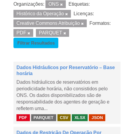
Organizações:
ONS
Etiquetas:
Histórico da Operação
Licenças:
Creative Commons Atribuição
Formatos:
PDF
PARQUET
Filtrar Resultados
Dados Hidráulicos por Reservatório – Base
horária
Dados hidráulicos de reservatórios em
periodicidade horária, não consistidos pelo
ONS. Os dados disponibilizados são de
responsabilidade dos agentes de geração e
refletem uma...
PDF
PARQUET
CSV
XLSX
JSON
Dados de Restrição De Operação Por