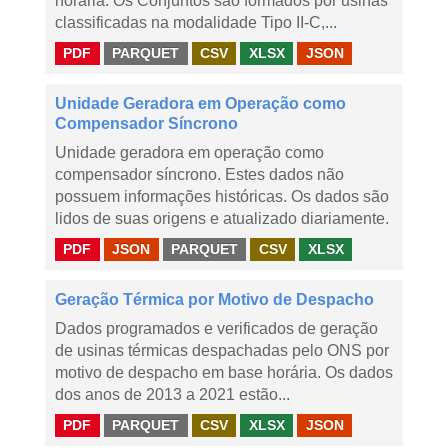
horária. Os Conjuntos são formados por usinas
classificadas na modalidade Tipo II-C,...
PDF
PARQUET
CSV
XLSX
JSON
Unidade Geradora em Operação como
Compensador Síncrono
Unidade geradora em operação como
compensador síncrono. Estes dados não
possuem informações históricas. Os dados são
lidos de suas origens e atualizado diariamente.
PDF
JSON
PARQUET
CSV
XLSX
Geração Térmica por Motivo de Despacho
Dados programados e verificados de geração
de usinas térmicas despachadas pelo ONS por
motivo de despacho em base horária. Os dados
dos anos de 2013 a 2021 estão...
PDF
PARQUET
CSV
XLSX
JSON