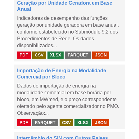
Geração por Unidade Geradora em Base
Anual
Indicadores de desempenho das funções
geração por unidade geradora em base anual,
conforme estabelecido no Submódulo 9.2 dos
Procedimentos de Rede. Os dados
disponibilizados...
PDF
CSV
XLSX
PARQUET
JSON
Importação de Energia na Modalidade
Comercial por Bloco
Dados de importação de energia na
modalidade comercial em base horária por
bloco, em MWmed, e o preço correspondente
ofertado pelo agente comercializador no PMO.
Observação:...
PDF
PARQUET
CSV
XLSX
JSON
Intercâmbio do SIN com Outros Países