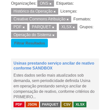
Organizações:
ONS
Etiquetas:
Histórico da Operação
Licenças:
Creative Commons Atribuição
Formatos:
PDF
PARQUET
XLSX
Grupos:
Operação do Sistema
Filtrar Resultados
Usinas prestando serviço ancilar de reativo
conforme SANDBOX
Estes dados serão mais atualizados sob
demanda, sem periodicidade definida Usina
em operação prestando serviço ancilar de
compensação de reativo, conforme critérios do
PRIMEIRO...
PDF
JSON
PARQUET
CSV
XLSX