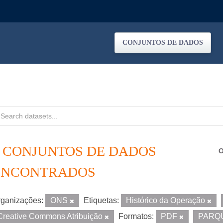
CONJUNTOS DE DADOS
4 CONJUNTOS DE DADOS
O
ENCONTRADOS
ganizações:
ONS
Etiquetas:
Histórico da Operação
Creative Commons Atribuição
Formatos:
PDF
PARQ