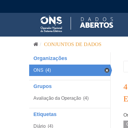
Pular para o conteúdo
CONJUNTOS DE DADOS
Organizações
ONS
(4)
Grupos
Avaliação da Operação
(4)
Etiquetas
Or
Diário
(4)