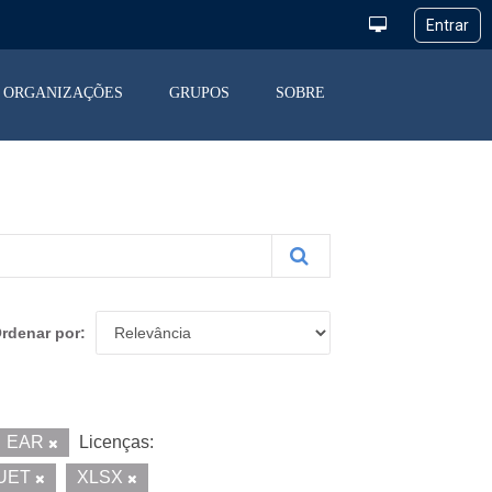
ORGANIZAÇÕES
GRUPOS
SOBRE
rdenar por
EAR
Licenças:
UET
XLSX