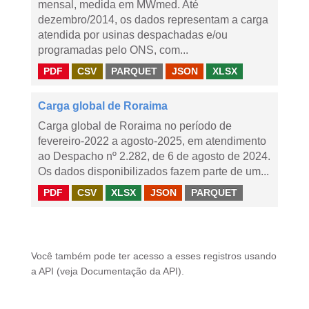
mensal, medida em MWmed. Até
dezembro/2014, os dados representam a carga
atendida por usinas despachadas e/ou
programadas pelo ONS, com...
PDF
CSV
PARQUET
JSON
XLSX
Carga global de Roraima
Carga global de Roraima no período de
fevereiro-2022 a agosto-2025, em atendimento
ao Despacho nº 2.282, de 6 de agosto de 2024.
Os dados disponibilizados fazem parte de um...
PDF
CSV
XLSX
JSON
PARQUET
Você também pode ter acesso a esses registros usando
a
API
(veja
Documentação da API
).