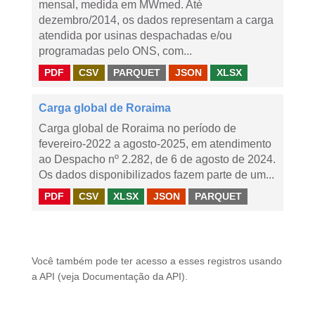
mensal, medida em MWmed. Até
dezembro/2014, os dados representam a carga
atendida por usinas despachadas e/ou
programadas pelo ONS, com...
PDF
CSV
PARQUET
JSON
XLSX
Carga global de Roraima
Carga global de Roraima no período de
fevereiro-2022 a agosto-2025, em atendimento
ao Despacho nº 2.282, de 6 de agosto de 2024.
Os dados disponibilizados fazem parte de um...
PDF
CSV
XLSX
JSON
PARQUET
Você também pode ter acesso a esses registros usando
a
API
(veja
Documentação da API
).