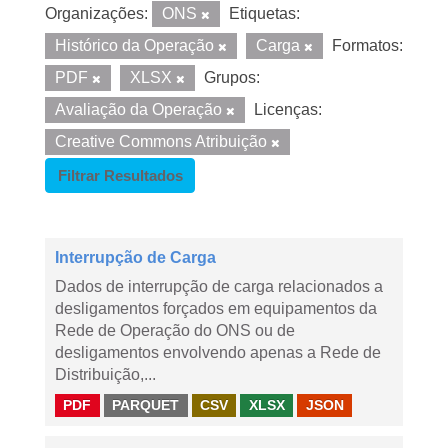
Organizações:
ONS
Etiquetas:
Histórico da Operação
Carga
Formatos:
PDF
XLSX
Grupos:
Avaliação da Operação
Licenças:
Creative Commons Atribuição
Filtrar Resultados
Interrupção de Carga
Dados de interrupção de carga relacionados a
desligamentos forçados em equipamentos da
Rede de Operação do ONS ou de
desligamentos envolvendo apenas a Rede de
Distribuição,...
PDF
PARQUET
CSV
XLSX
JSON