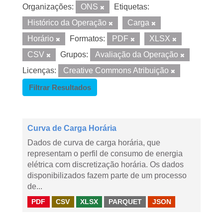
Organizações:
ONS
Etiquetas:
Histórico da Operação
Carga
Horário
Formatos:
PDF
XLSX
CSV
Grupos:
Avaliação da Operação
Licenças:
Creative Commons Atribuição
Filtrar Resultados
Curva de Carga Horária
Dados de curva de carga horária, que
representam o perfil de consumo de energia
elétrica com discretização horária. Os dados
disponibilizados fazem parte de um processo
de...
PDF
CSV
XLSX
PARQUET
JSON