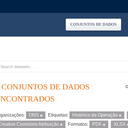
CONJUNTOS DE DADOS
4 CONJUNTOS DE DADOS
O
ENCONTRADOS
ganizações:
ONS
Etiquetas:
Histórico da Operação
Creative Commons Atribuição
Formatos:
PDF
XLSX