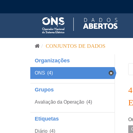
Pular para o conteúdo
CONJUNTOS DE DADOS
Organizações
ONS
(4)
Grupos
Avaliação da Operação
(4)
Etiquetas
Or
Diário
(4)