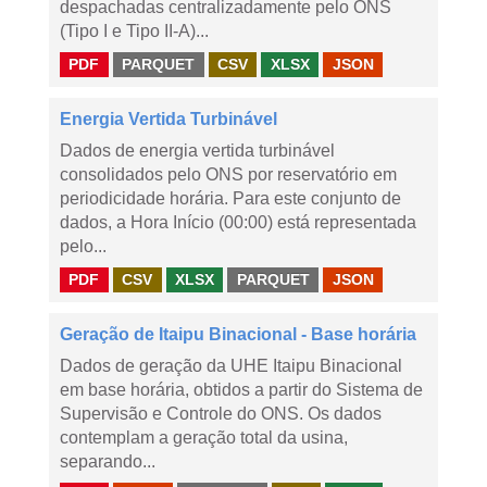
despachadas centralizadamente pelo ONS
(Tipo I e Tipo II-A)...
PDF
PARQUET
CSV
XLSX
JSON
Energia Vertida Turbinável
Dados de energia vertida turbinável
consolidados pelo ONS por reservatório em
periodicidade horária. Para este conjunto de
dados, a Hora Início (00:00) está representada
pelo...
PDF
CSV
XLSX
PARQUET
JSON
Geração de Itaipu Binacional - Base horária
Dados de geração da UHE Itaipu Binacional
em base horária, obtidos a partir do Sistema de
Supervisão e Controle do ONS. Os dados
contemplam a geração total da usina,
separando...