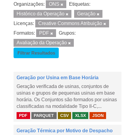
Organizações:
ONS
Etiquetas:
Histórico da Operação
Geração
Licenças:
Creative Commons Atribuição
Formatos:
PDF
Grupos:
Avaliação da Operação
Filtrar Resultados
Geração por Usina em Base Horária
Geração verificada de usinas, conjuntos de
usinas e grupos de pequenas usinas em base
horária. Os Conjuntos são formados por usinas
classificadas na modalidade Tipo II-C,...
PDF
PARQUET
CSV
XLSX
JSON
Geração Térmica por Motivo de Despacho