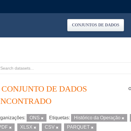
CONJUNTOS DE DADOS
1 CONJUNTO DE DADOS
O
ENCONTRADO
ganizações:
ONS
Etiquetas:
Histórico da Operação
PDF
XLSX
CSV
PARQUET