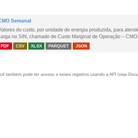
CMO Semanal
Valores do custo, por unidade de energia produzida, para aten
carga no SIN, chamado de Custo Marginal de Operação – CMO. 
PDF
CSV
XLSX
PARQUET
JSON
cê também pode ter acesso a esses registros usando a
API
(veja
Docu