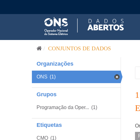
Pular para o conteúdo
CONJUNTOS DE DADOS
Organizações
ONS
(1)
Grupos
Programação da Oper...
(1)
Etiquetas
Or
CMO
(1)