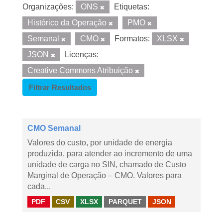
Organizações:
ONS
Etiquetas:
Histórico da Operação
PMO
Semanal
CMO
Formatos:
XLSX
JSON
Licenças:
Creative Commons Atribuição
Filtrar Resultados
CMO Semanal
Valores do custo, por unidade de energia
produzida, para atender ao incremento de uma
unidade de carga no SIN, chamado de Custo
Marginal de Operação – CMO. Valores para
cada...
PDF
CSV
XLSX
PARQUET
JSON