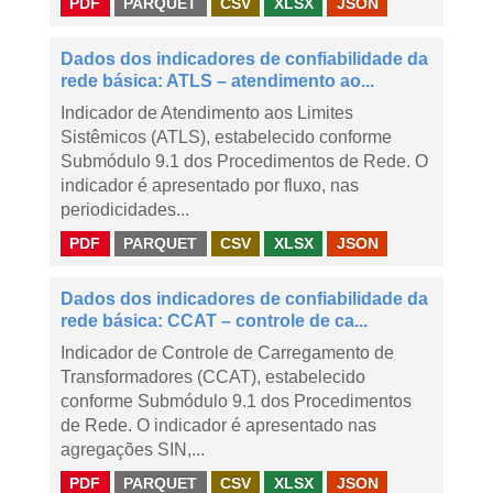
PDF
PARQUET
CSV
XLSX
JSON
Dados dos indicadores de confiabilidade da
rede básica: ATLS – atendimento ao...
Indicador de Atendimento aos Limites
Sistêmicos (ATLS), estabelecido conforme
Submódulo 9.1 dos Procedimentos de Rede. O
indicador é apresentado por fluxo, nas
periodicidades...
PDF
PARQUET
CSV
XLSX
JSON
Dados dos indicadores de confiabilidade da
rede básica: CCAT – controle de ca...
Indicador de Controle de Carregamento de
Transformadores (CCAT), estabelecido
conforme Submódulo 9.1 dos Procedimentos
de Rede. O indicador é apresentado nas
agregações SIN,...
PDF
PARQUET
CSV
XLSX
JSON