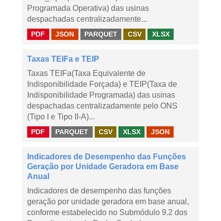
Programada Operativa) das usinas
despachadas centralizadamente...
PDF
JSON
PARQUET
CSV
XLSX
Taxas TEIFa e TEIP
Taxas TEIFa(Taxa Equivalente de
Indisponibilidade Forçada) e TEIP(Taxa de
Indisponibilidade Programada) das usinas
despachadas centralizadamente pelo ONS
(Tipo I e Tipo II-A)...
PDF
PARQUET
CSV
XLSX
JSON
Indicadores de Desempenho das Funções
Geração por Unidade Geradora em Base
Anual
Indicadores de desempenho das funções
geração por unidade geradora em base anual,
conforme estabelecido no Submódulo 9.2 dos