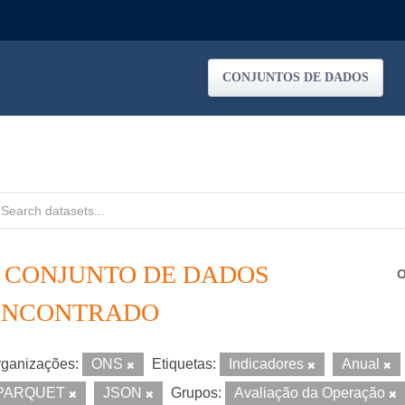
CONJUNTOS DE DADOS
1 CONJUNTO DE DADOS
O
ENCONTRADO
ganizações:
ONS
Etiquetas:
Indicadores
Anual
PARQUET
JSON
Grupos:
Avaliação da Operação