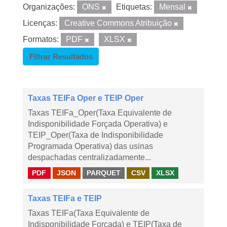
Organizações:
ONS
Etiquetas:
Mensal
Licenças:
Creative Commons Atribuição
Formatos:
PDF
XLSX
Filtrar Resultados
Taxas TEIFa Oper e TEIP Oper
Taxas TEIFa_Oper(Taxa Equivalente de
Indisponibilidade Forçada Operativa) e
TEIP_Oper(Taxa de Indisponibilidade
Programada Operativa) das usinas
despachadas centralizadamente...
PDF
JSON
PARQUET
CSV
XLSX
Taxas TEIFa e TEIP
Taxas TEIFa(Taxa Equivalente de
Indisponibilidade Forçada) e TEIP(Taxa de