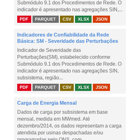
Submódulo 9.1 dos Procedimentos de Rede. O
indicador é apresentado nas agregações SIN,...
PDF
PARQUET
CSV
XLSX
JSON
Indicadores de Confiabilidade da Rede
Básica: SM - Severidade das Perturbações
Indicador de Severidade das
Perturbações(SM), estabelecido conforme
Submódulo 9.1 dos Procedimentos de Rede. O
indicador é apresentado nas agregações SIN,
subsistema, região...
PDF
PARQUET
CSV
XLSX
JSON
Carga de Energia Mensal
Dados de carga por subsistema em base
mensal, medida em MWmed. Até
dezembro/2014, os dados representam a carga
atendida por usinas despachadas e/ou
programadas pelo ONS, com...